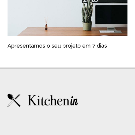
Apresentamos o seu projeto em 7 dias
F
I
L
P
Y
L